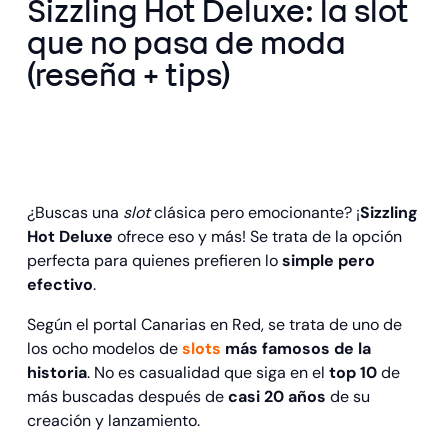
Sizzling Hot Deluxe: la slot
que no pasa de moda
(reseña + tips)
¿Buscas una
slot
clásica pero emocionante? ¡
Sizzling
Hot Deluxe
ofrece eso y más! Se trata de la opción
perfecta para quienes prefieren lo
simple pero
efectivo
.
Según el portal Canarias en Red, se trata de uno de
los ocho modelos de
slots
más famosos de la
historia
. No es casualidad que siga en el
top 10
de
más buscadas después de
casi 20 años
de su
creación y lanzamiento.