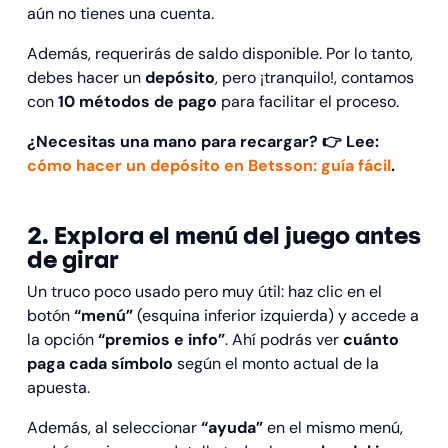
aún no tienes una cuenta.
Además, requerirás de saldo disponible. Por lo tanto,
debes hacer un
depósito
, pero ¡tranquilo!, contamos
con
10 métodos de pago
para facilitar el proceso.
¿Necesitas una mano para recargar? 👉 Lee:
cómo hacer un depósito en Betsson: guía fácil
.
2. Explora el menú del juego antes
de girar
Un truco poco usado pero muy útil: haz clic en el
botón
“menú”
(esquina inferior izquierda) y accede a
la opción
“premios e info”
. Ahí podrás ver
cuánto
paga cada símbolo
según el monto actual de la
apuesta.
Además, al seleccionar
“ayuda”
en el mismo menú,