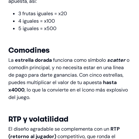
apuesta, así:
3 frutas iguales = x20
4 iguales = x100
5 iguales = x500
Comodines
La
estrella dorada
funciona como símbolo
scatter
o
comodín principal, y no necesita estar en una línea
de pago para darte ganancias. Con cinco estrellas,
puedes multiplicar el valor de tu apuesta
hasta
x4000
, lo que la convierte en el ícono más explosivo
del juego.
RTP y volatilidad
El diseño agradable se complementa con un
RTP
(retorno al jugador)
competitivo, que ronda el