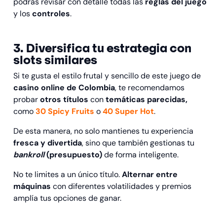
podrás revisar con detalle todas las
reglas del juego
y los
controles
.
3. Diversifica tu estrategia con
slots similares
Si te gusta el estilo frutal y sencillo de este juego de
casino online de Colombia
, te recomendamos
probar
otros títulos
con
temáticas parecidas,
como
30 Spicy Fruits
o
40 Super Hot
.
De esta manera, no solo mantienes tu experiencia
fresca y divertida
, sino que también gestionas tu
bankroll
(presupuesto)
de forma inteligente.
No te limites a un único título.
Alternar entre
máquinas
con diferentes volatilidades y premios
amplía tus opciones de ganar.