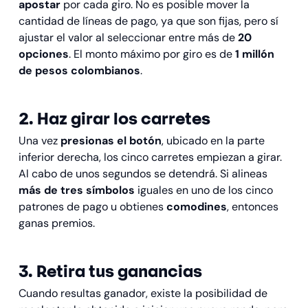
apostar
por cada giro. No es posible mover la
cantidad de líneas de pago, ya que son fijas, pero sí
ajustar el valor al seleccionar entre más de
20
opciones
. El monto máximo por giro es de
1 millón
de pesos colombianos
.
2. Haz girar los carretes
Una vez
presionas el botón
, ubicado en la parte
inferior derecha, los cinco carretes empiezan a girar.
Al cabo de unos segundos se detendrá. Si alineas
más de tres símbolos
iguales en uno de los cinco
patrones de pago u obtienes
comodines
, entonces
ganas premios.
3. Retira tus ganancias
Cuando resultas ganador, existe la posibilidad de