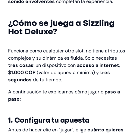
sonido envolventes
completan la experiencia.
¿Cómo se juega a Sizzling
Hot Deluxe?
Funciona como cualquier otro slot, no tiene atributos
complejos y su dinámica es fluida. Solo necesitas
tres cosas
: un dispositivo con
acceso a internet
,
$1.000 COP
(valor de apuesta mínima) y
tres
segundos
de tu tiempo.
A continuación te explicamos cómo jugarlo
paso a
paso:
1. Configura tu apuesta
Antes de hacer clic en “jugar”, elige
cuánto quieres