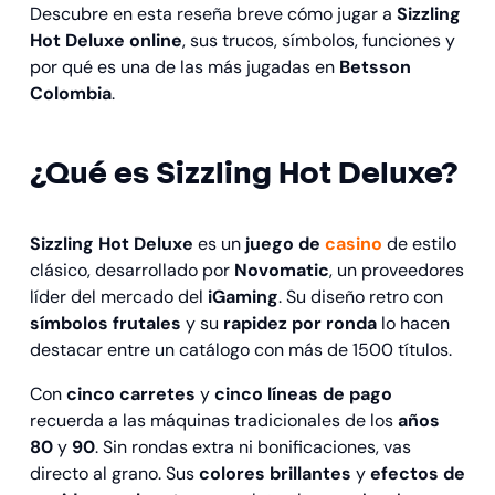
Descubre en esta reseña breve cómo jugar a
Sizzling
Hot Deluxe online
, sus trucos, símbolos, funciones y
por qué es una de las más jugadas en
Betsson
Colombia
.
¿Qué es Sizzling Hot Deluxe?
Sizzling Hot Deluxe
es un
juego de
casino
de estilo
clásico, desarrollado por
Novomatic
, un proveedores
líder del mercado del
iGaming
. Su diseño retro con
símbolos frutales
y su
rapidez por ronda
lo hacen
destacar entre un catálogo con más de 1500 títulos.
Con
cinco carretes
y
cinco líneas de pago
recuerda a las máquinas tradicionales de los
años
80
y
90
. Sin rondas extra ni bonificaciones, vas
directo al grano. Sus
colores brillantes
y
efectos de