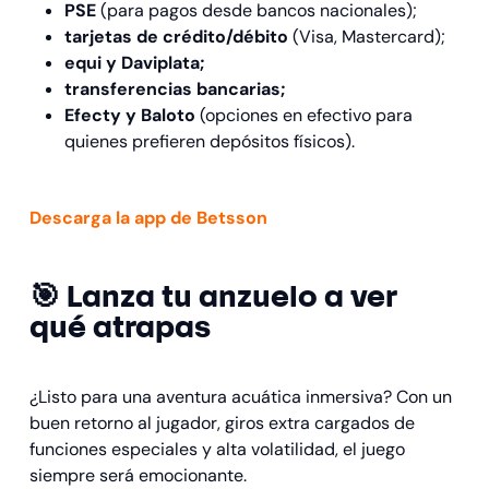
PSE
(para pagos desde bancos nacionales);
tarjetas de crédito/débito
(Visa, Mastercard);
equi y Daviplata;
transferencias bancarias;
Efecty y Baloto
(opciones en efectivo para
quienes prefieren depósitos físicos).
Descarga la app de Betsson
🎯 Lanza tu anzuelo a ver
qué atrapas
¿Listo para una aventura acuática inmersiva? Con un
buen retorno al jugador, giros extra cargados de
funciones especiales y alta volatilidad, el juego
siempre será emocionante.