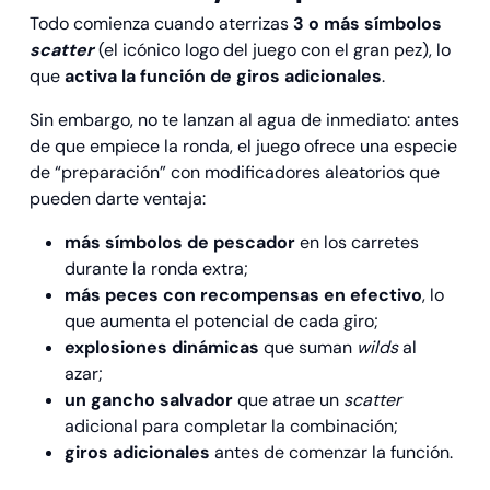
Todo comienza cuando aterrizas
3 o más símbolos
scatter
(el icónico logo del juego con el gran pez), lo
que
activa la función de giros adicionales
.
Sin embargo, no te lanzan al agua de inmediato: antes
de que empiece la ronda, el juego ofrece una especie
de “preparación” con modificadores aleatorios que
pueden darte ventaja:
más símbolos de pescador
en los carretes
durante la ronda extra;
más peces con recompensas en efectivo
, lo
que aumenta el potencial de cada giro;
explosiones dinámicas
que suman
wilds
al
azar;
un gancho salvador
que atrae un
scatter
adicional para completar la combinación;
giros adicionales
antes de comenzar la función.