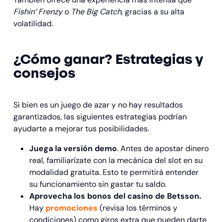
Fishin’ Frenzy
o
The Big Catch
, gracias a su alta
volatilidad.
¿Cómo ganar? Estrategias y
consejos
Si bien es un juego de azar y no hay resultados
garantizados, las siguientes estrategias podrían
ayudarte a mejorar tus posibilidades.
Juega la versión demo
. Antes de apostar dinero
real, familiarízate con la mecánica del slot en su
modalidad gratuita. Esto te permitirá entender
su funcionamiento sin gastar tu saldo.
Aprovecha los bonos del casino de Betsson.
Hay
promociones
(revisa los términos y
condiciones) como giros extra que pueden darte