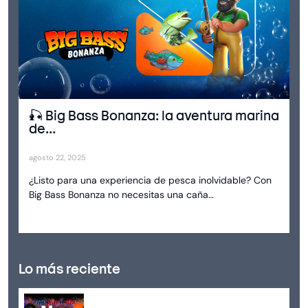
🎣 Big Bass Bonanza: la aventura marina
de...
agosto 22, 2025
¿Listo para una experiencia de pesca inolvidable? Con
Big Bass Bonanza no necesitas una caña…
Lo más reciente