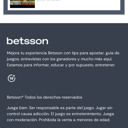
Mejora tu experiencia Betsson con tips para apostar, guía de
juegos, entrevistas con los ganadores y mucho más aquí.
Estamos para informar, educar y por supuesto, entretener.
Betsson® Todos los derechos reservados
Juega bien. Ser responsable es parte del juego. Jugar sin
control causa adicción. El juego es entretenimiento. Juega
con moderación. Prohibida la venta a menores de edad.