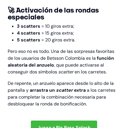
🚀 Activación de las rondas
especiales
3 scatters
= 10 giros extra;
4 scatters
= 15 giros extra;
5 scatters
= 20 giros extra.
Pero eso no es todo. Una de las sorpresas favoritas
de los usuarios de Betsson Colombia es la
función
aleatoria del anzuelo
, que puede activarse al
conseguir dos símbolos
scatter
en los carretes.
De repente, un anzuelo aparece desde lo alto de la
pantalla y
arrastra un
scatter
extra
a los carretes
para completar la combinación necesaria para
desbloquear la ronda de bonificación.
Juega a Big Bass Splash