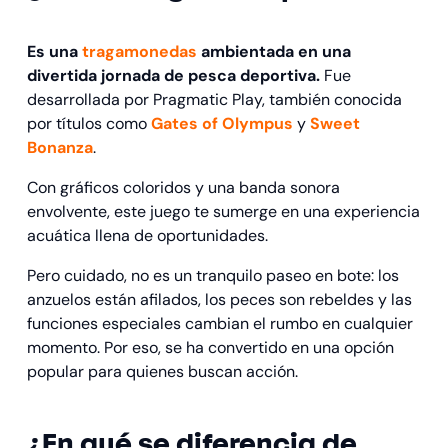
Es una
tragamonedas
ambientada en una
divertida jornada de pesca deportiva.
Fue
desarrollada por Pragmatic Play, también conocida
por títulos como
Gates of Olympus
y
Sweet
Bonanza
.
Con gráficos coloridos y una banda sonora
envolvente, este juego te sumerge en una experiencia
acuática llena de oportunidades.
Pero cuidado, no es un tranquilo paseo en bote: los
anzuelos están afilados, los peces son rebeldes y las
funciones especiales cambian el rumbo en cualquier
momento. Por eso, se ha convertido en una opción
popular para quienes buscan acción.
¿En qué se diferencia de