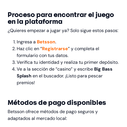
Proceso para encontrar el juego
en la plataforma
¿Quieres empezar a jugar ya? Solo sigue estos pasos:
Ingresa a
Betsson
.
Haz clic en “
Registrarse
” y completa el
formulario con tus datos.
Verifica tu identidad y realiza tu primer depósito.
Ve a la sección de “casino” y escribe
Big Bass
Splash
en el buscador. ¡Listo para pescar
premios!
Métodos de pago disponibles
Betsson ofrece métodos de pago seguros y
adaptados al mercado local: