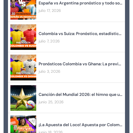
España vs Argentina pronóstico y todo sobre la Gran Final de la Copa del Mundo 2026
julio 17, 2026
Colombia vs Suiza: Pronóstico, estadísticas y todo sobre el encuentro
julio 7, 2026
Pronósticos Colombia vs Ghana: La previa más emocionante del mundial 2026
julio 3, 2026
Canción del Mundial 2026: el himno que une a los fans del fútbol
junio 25, 2026
¡La Apuesta del Loco! Apuesta por Colombia en el Mundial 2026
junio 18, 2026