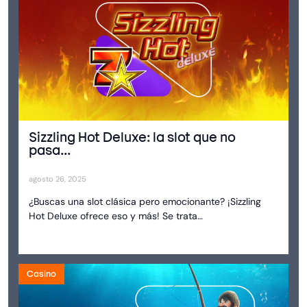
Sizzling Hot Deluxe: la slot que no
pasa...
agosto 26, 2025
¿Buscas una slot clásica pero emocionante? ¡Sizzling
Hot Deluxe ofrece eso y más! Se trata…
Casino