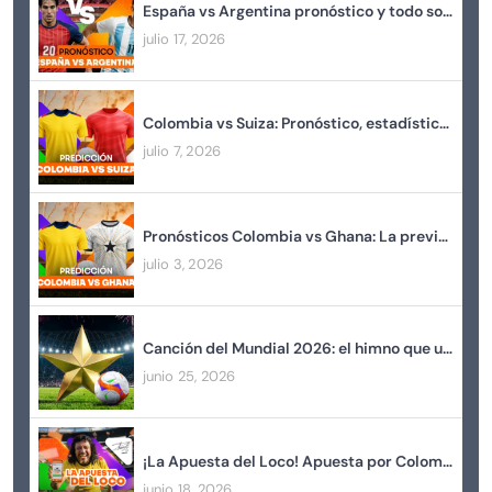
España vs Argentina pronóstico y todo sobre la Gran Final de la Copa del Mundo 2026
julio 17, 2026
Colombia vs Suiza: Pronóstico, estadísticas y todo sobre el encuentro
julio 7, 2026
Pronósticos Colombia vs Ghana: La previa más emocionante del mundial 2026
julio 3, 2026
Canción del Mundial 2026: el himno que une a los fans del fútbol
junio 25, 2026
¡La Apuesta del Loco! Apuesta por Colombia en el Mundial 2026
junio 18, 2026