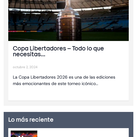
Copa Libertadores – Todo lo que
necesitas...
octubre 2, 2024
La Copa Libertadores 2026 es una de las ediciones
más emocionantes de este torneo icónico…
Lo más reciente