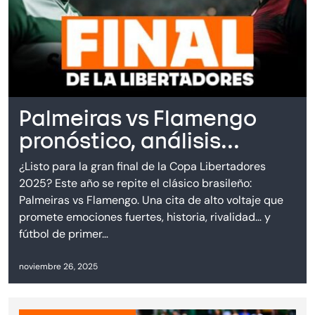
Palmeiras vs Flamengo
pronóstico, análisis...
¿Listo para la gran final de la Copa Libertadores
2025? Este año se repite el clásico brasileño:
Palmeiras vs Flamengo. Una cita de alto voltaje que
promete emociones fuertes, historia, rivalidad… y
fútbol de primer…
noviembre 26, 2025