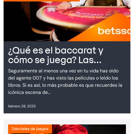
¿Qué es el baccarat y
cómo se juega? Las...
Seguramente al menos una vez en tu vida has oído
del agente 007 y has visto las películas o leído los
libros. Si es así, lo más probable es que recuerdes la
icónica escena de…
febrero 28, 2025
Tutoriales de juegos