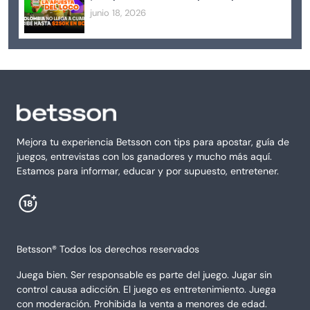
junio 18, 2026
Mejora tu experiencia Betsson con tips para apostar, guía de
juegos, entrevistas con los ganadores y mucho más aquí.
Estamos para informar, educar y por supuesto, entretener.
Betsson® Todos los derechos reservados
Juega bien. Ser responsable es parte del juego. Jugar sin
control causa adicción. El juego es entretenimiento. Juega
con moderación. Prohibida la venta a menores de edad.