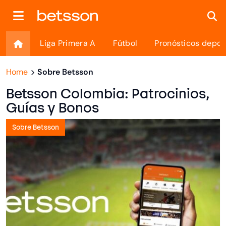
Liga Primera A
Fútbol
Pronósticos depor
Home
Sobre Betsson
Betsson Colombia: Patrocinios,
Guías y Bonos
Sobre Betsson