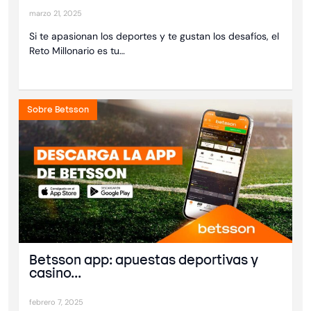
marzo 21, 2025
Si te apasionan los deportes y te gustan los desafíos, el
Reto Millonario es tu…
Sobre Betsson
Betsson app: apuestas deportivas y
casino...
febrero 7, 2025