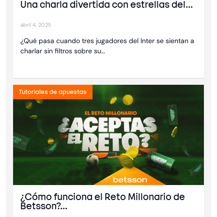
Una charla divertida con estrellas del...
abril 4, 2025
¿Qué pasa cuando tres jugadores del Inter se sientan a
charlar sin filtros sobre su…
Tutoriales de apuestas
¿Cómo funciona el Reto Millonario de
Betsson?...