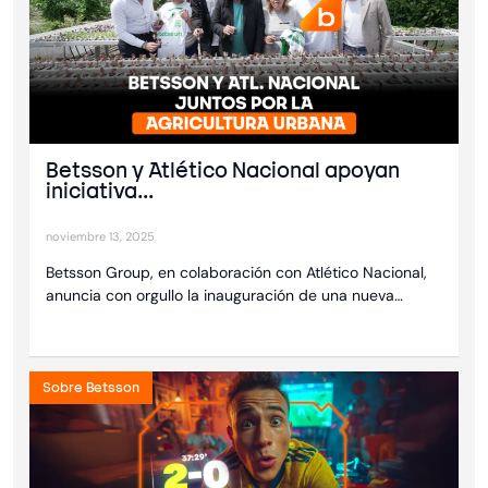
Betsson y Atlético Nacional apoyan
iniciativa...
noviembre 13, 2025
Betsson Group, en colaboración con Atlético Nacional,
anuncia con orgullo la inauguración de una nueva…
Sobre Betsson