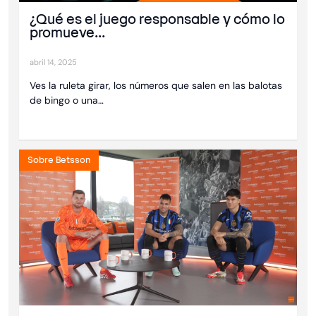
¿Qué es el juego responsable y cómo lo
promueve...
abril 14, 2025
Ves la ruleta girar, los números que salen en las balotas
de bingo o una…
Sobre Betsson