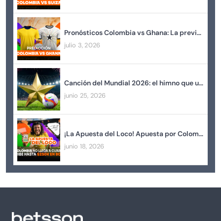
Pronósticos Colombia vs Ghana: La previa más emocionante del mundial 2026
julio 3, 2026
Canción del Mundial 2026: el himno que une a los fans del fútbol
junio 25, 2026
¡La Apuesta del Loco! Apuesta por Colombia en el Mundial 2026
junio 18, 2026