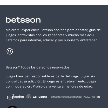
Mejora tu experiencia Betsson con tips para apostar, guía de
juegos, entrevistas con los ganadores y mucho más aquí.
Estamos para informar, educar y por supuesto, entretener.
Betsson® Todos los derechos reservados
Juega bien. Ser responsable es parte del juego. Jugar sin
control causa adicción. El juego es entretenimiento. Juega
con moderación. Prohibida la venta a menores de edad.