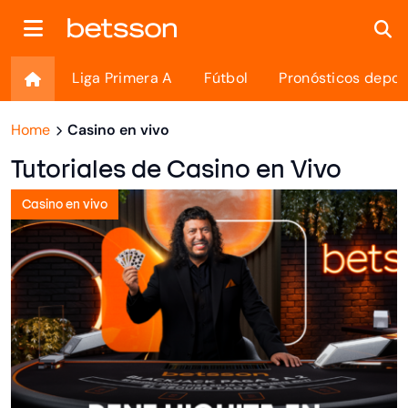
Liga Primera A
Fútbol
Pronósticos depor
Home
Casino en vivo
Tutoriales de Casino en Vivo
Casino en vivo