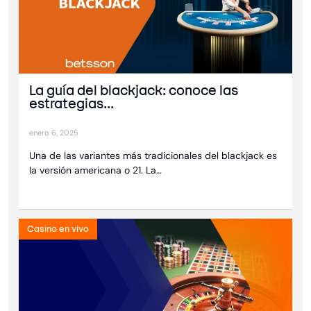
La guía del blackjack: conoce las
estrategias...
enero 6, 2025
Una de las variantes más tradicionales del blackjack es
la versión americana o 21. La…
Casino en vivo