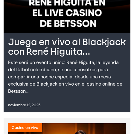
Juega en vivo al Blackjack
con René Higuita...
Este será un evento único: René Higuita, la leyenda
del fútbol colombiano, se une a nosotros para
compartir una noche especial desde una mesa
exclusiva de Blackjack en vivo en el casino online de
Betsson…
noviembre 12, 2025
Casino en vivo