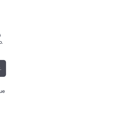
s
o.
que