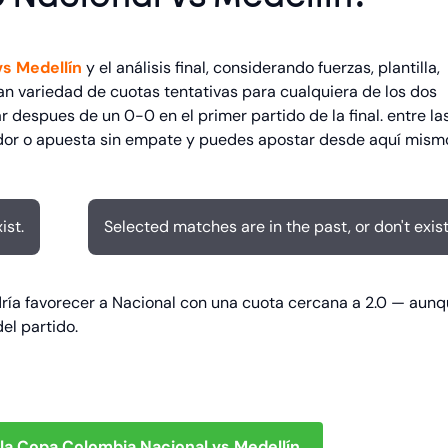
vs Medellín
y el análisis final, considerando fuerzas, plantilla,
an variedad de cuotas tentativas para cualquiera de los dos
 despues de un 0-0 en el primer partido de la final. entre la
or o apuesta sin empate y puedes apostar desde aquí mism
dría favorecer a Nacional con una cuota cercana a 2.0 — aun
el partido.
e la Copa Colombia Nacional vs Medellín