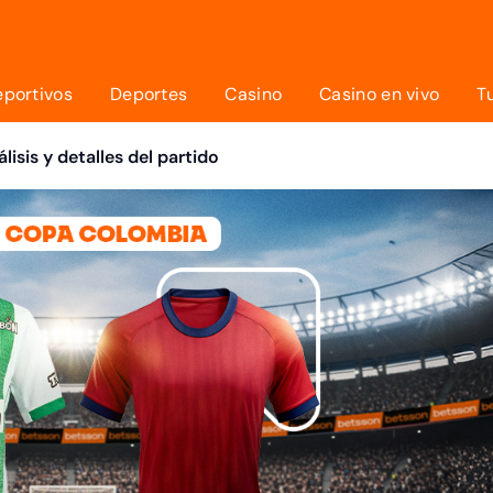
eportivos
Deportes
Casino
Casino en vivo
T
isis y detalles del partido