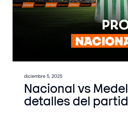
diciembre 5, 2025
Nacional vs Medell
detalles del parti