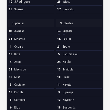
10
J.Rodriguez
20
Wissa
25
Suarez
17
Bakambu
Suplentes
Suplentes
No
Jugador
No
Jugador
24
Montero
16
Fayulu
1
Ospina
21
Epolo
18
Ditta
5
Batubinsika
4
Arias
24
Kalulu
22
Machado
15
Tshibola
13
Mina
18
Pickel
5
Castano
11
Kakuta
15
Portilla
9
Cipenga
8
Carrascal
12
Kayembe
6
Rios
10
Bongonda