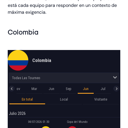
está cada equipo para responder en un contexto de
máxima exigencia.
Colombia
Colombia
ct
Nov
Mar
Jun
Sep
Jun
Jul
En total
Local
Visitante
Julio 2026
04/07/2026 01:30
Copa del Mundo