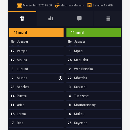
Mié 24 Jun 2026 02:00
Maurizio Mariani
Estadio AKRON
11 inicial
11 inicial
No
Jugador
No
Jugador
12
Vargas
1
Mpasi
17
Mojica
26
Masuaku
3
Lucumi
2
Wan-Bissaka
2
Munoz
22
Mbemba
23
Sanchez
3
Kapuadi
14
Puerta
4
Tuanzebe
11
Arias
8
Moutoussamy
16
Lerma
6
Mukau
7
Diaz
25
Kayembe