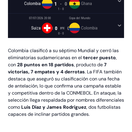
Colombia
1
0
Ghana
-
1 - 0
07/07/2026 20:00
Copa del Mundo
Suiza
4
3
0
0
0
Colombia
0
DPD
DTE
TR
0 - 0
Colombia clasificó a su séptimo Mundial y cerró las
eliminatorias sudamericanas en el
tercer puesto
,
con
28 puntos en 18 partidos
, producto de
7
victorias, 7 empates y 4 derrotas
. La FIFA también
destaca que aseguró su clasificación con una fecha
de antelación, lo que confirma una campaña estable
y competitiva dentro de la CONMEBOL. En ataque, la
selección llega respaldada por nombres diferenciales
como
Luis Díaz y James Rodríguez
, dos futbolistas
capaces de inclinar partidos grandes.