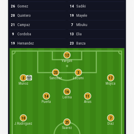
26
Gomez
14
Sadiki
20
Quintero
19
Mayele
21
Campaz
7
Mbuku
9
Cordoba
13
Elia
19
Hernandez
23
Banza
12
Vargas
23
3
2
17
Sanchez
Lucumi
Munoz
Mojica
16
14
11
Lerma
Puerta
Arias
10
7
25
J.Rodriguez
Diaz
Suarez