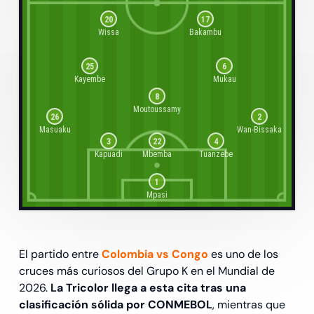
20
17
Wissa
Bakambu
25
6
Kayembe
Mukau
8
Moutoussamy
26
2
Masuaku
Wan-Bissaka
3
22
4
Kapuadi
Mbemba
Tuanzebe
1
Mpasi
El partido entre
Colombia vs Congo
es uno de los
cruces más curiosos del Grupo K en el Mundial de
2026.
La Tricolor llega a esta cita tras una
clasificación sólida por CONMEBOL
, mientras que