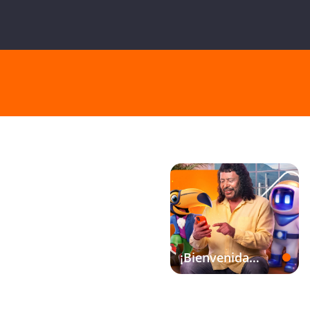
¡Bienvenida
hasta
$1.000.000!